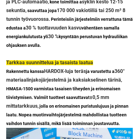
ja PLC-automaatio
syklin kesto 12-15
, kone toimittaa a
sekuntia
170 000 vakiotiiliä tai 250 m³ 8
, saavuttaa jopa
tunnin työvuorossa
. Perinteisiin järjestelmiin verrattuna tämä
30 % tuottavuuden kasvu
edustaa a
vähentäen samalla
30 %
energiankulutusta yli
kysyntään perustuvan hydrauliikan
ohjauksen avulla.
Tarkkaa suunnittelua ja tasaista laatua
HARDOX-luja teräs
360°
Rakennettu kanssa
ja varustettu a
materiaalinjakojärjestelmä ja kaksiakselinen tärinä
,
HMASA-1500 varmistaa tasaisen tiheyden ja erinomaisen
±0,5 mm
tiivistymisen. Valmiit tuotteet saavuttavat
mittatarkkuus
, jolla on erinomainen puristuslujuus ja pinnan
laatu. Nopea muotinvaihtojärjestelmä mahdollistaa tuotteen
vaihdon tunnin sisällä, mikä lisää toiminnan joustavuutta.