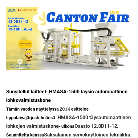
Suositellut laitteet: HMASA-1500 täysin automaattinen
lohkovalmistuskone
Tämän vuoden näyttelyssä ZCJK esittelee
HMASA-1500 täysautomaattinen
lippulaivajärjestelmänsä -
lohkojen valmistuskone
Osasto 12.0D11-12
- ulkona
.
Saksalainen servokäyttöinen tekniikka,
Suunniteltu kanssa