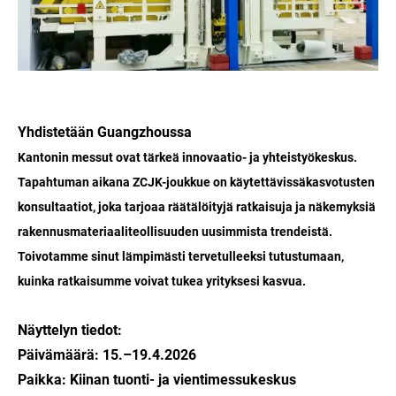
Yhdistetään Guangzhoussa
Kantonin messut ovat tärkeä innovaatio- ja yhteistyökeskus.
Tapahtuman aikana ZCJK-joukkue on käytettävissä
kasvotusten
konsultaatiot
, joka tarjoaa räätälöityjä ratkaisuja ja näkemyksiä
rakennusmateriaaliteollisuuden uusimmista trendeistä.
Toivotamme sinut lämpimästi tervetulleeksi tutustumaan,
kuinka ratkaisumme voivat tukea yrityksesi kasvua.
Näyttelyn tiedot:
Päivämäärä: 15.–19.4.2026
Paikka: Kiinan tuonti- ja vientimessukeskus