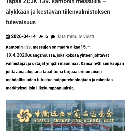
Tapaa ZCJK 139. kantonin messuilla –
älykkään ja kestävän tiilenvalmistuksen
tulevaisuus
2026-04-14
6
Jätä minulle viesti
15.–
Kantonin 139. messujen on määrä alkaa
19.4.2026
Guangzhoussa, joka kokoaa yhteen johtavat
valmistajat ja ostajat ympäri maailmaa. Kansainvälisen kaupan
johtavana alustana tapahtuma tarjoaa erinomaisen
mahdollisuuden tutustua huipputeknologiaan ja rakentaa
merkityksellisiä liikekumppanuuksia.