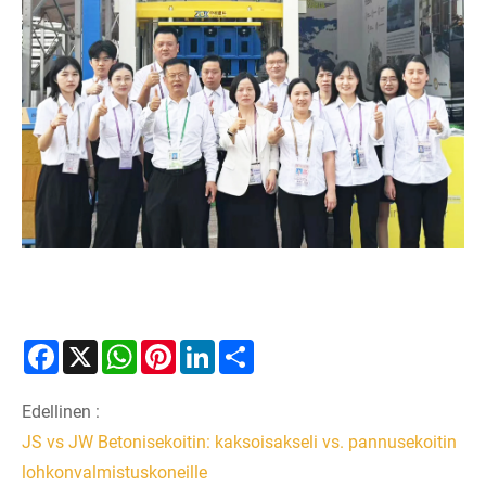
Facebook
X
WhatsApp
Pinterest
LinkedIn
Share
Edellinen :
JS vs JW Betonisekoitin: kaksoisakseli vs. pannusekoitin
lohkonvalmistuskoneille