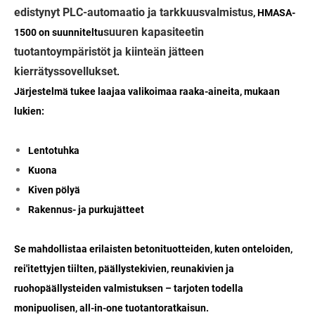
edistynyt PLC-automaatio ja tarkkuusvalmistus
, HMASA-
suuren kapasiteetin
1500 on suunniteltu
tuotantoympäristöt ja kiinteän jätteen
kierrätyssovellukset
.
Järjestelmä tukee laajaa valikoimaa raaka-aineita, mukaan
lukien:
Lentotuhka
Kuona
Kiven pölyä
Rakennus- ja purkujätteet
Se mahdollistaa erilaisten betonituotteiden, kuten onteloiden,
rei'itettyjen tiilten, päällystekivien, reunakivien ja
ruohopäällysteiden valmistuksen – tarjoten todella
monipuolisen, all-in-one tuotantoratkaisun.