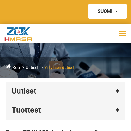
SUOMI
Koti
Uutiset
Yrityksen uutiset
Uutiset
Tuotteet