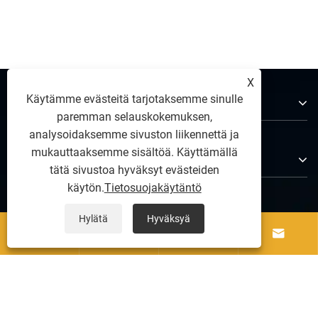
X
Käytämme evästeitä tarjotaksemme sinulle
Tietoja meistä
paremman selauskokemuksen,
analysoidaksemme sivuston liikennettä ja
mukauttaaksemme sisältöä. Käyttämällä
Tuotteet
tätä sivustoa hyväksyt evästeiden
käytön.
Tietosuojakäytäntö
Ota meihin yhteyttä
Hylätä
Hyväksyä




SEURAA MEITÄ