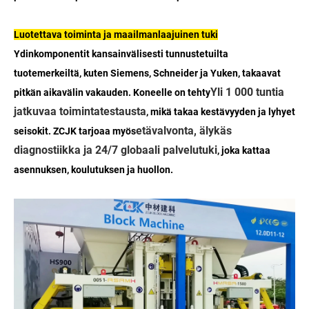
Luotettava toiminta ja maailmanlaajuinen tuki
Ydinkomponentit kansainvälisesti tunnustetuilta
tuotemerkeiltä, ​​kuten Siemens, Schneider ja Yuken, takaavat
Yli 1 000 tuntia
pitkän aikavälin vakauden. Koneelle on tehty
jatkuvaa toimintatestausta
, mikä takaa kestävyyden ja lyhyet
etävalvonta, älykäs
seisokit. ZCJK tarjoaa myös
diagnostiikka ja 24/7 globaali palvelutuki
, joka kattaa
asennuksen, koulutuksen ja huollon.