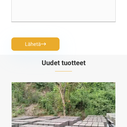
Lähetä

Uudet tuotteet