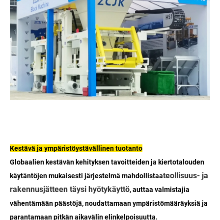
Kestävä ja ympäristöystävällinen tuotanto
Globaalien kestävän kehityksen tavoitteiden ja kiertotalouden
teollisuus- ja
käytäntöjen mukaisesti järjestelmä mahdollistaa
rakennusjätteen täysi hyötykäyttö
, auttaa valmistajia
vähentämään päästöjä, noudattamaan ympäristömääräyksiä ja
parantamaan pitkän aikavälin elinkelpoisuutta.