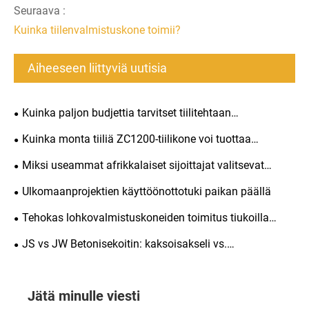
Seuraava :
Kuinka tiilenvalmistuskone toimii?
Aiheeseen liittyviä uutisia
Kuinka paljon budjettia tarvitset tiilitehtaan
perustamiseen? Kuinka kauan sijoituksesi takaisin
Kuinka monta tiiliä ZC1200-tiilikone voi tuottaa
saaminen kestää?
päivässä?
Miksi useammat afrikkalaiset sijoittajat valitsevat
täysin automaattiset tiilenvalmistuskoneet vuonna 2026
Ulkomaanprojektien käyttöönottotuki paikan päällä
Tehokas lohkovalmistuskoneiden toimitus tiukoilla
lastausstandardeilla
JS vs JW Betonisekoitin: kaksoisakseli vs.
pannusekoitin lohkonvalmistuskoneille
Jätä minulle viesti