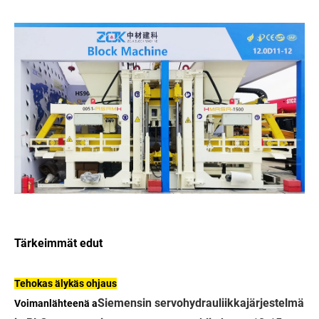
Tärkeimmät edut
Tehokas älykäs ohjaus
Siemensin servohydrauliikkajärjestelmä
Voimanlähteenä a