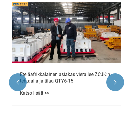
Eteläafrikkalainen asiakas vierailee ZCJK:n
tehtaalla ja tilaa QTY6-15


Katso lisää >>