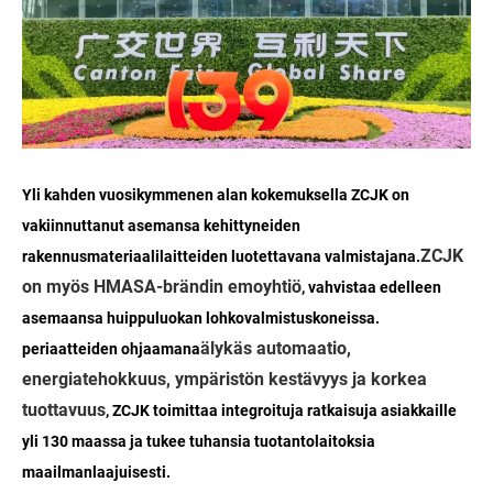
Yli kahden vuosikymmenen alan kokemuksella ZCJK on
vakiinnuttanut asemansa kehittyneiden
ZCJK
rakennusmateriaalilaitteiden luotettavana valmistajana.
on myös HMASA-brändin emoyhtiö
, vahvistaa edelleen
asemaansa huippuluokan lohkovalmistuskoneissa.
älykäs automaatio,
periaatteiden ohjaamana
energiatehokkuus, ympäristön kestävyys ja korkea
tuottavuus
, ZCJK toimittaa integroituja ratkaisuja asiakkaille
yli 130 maassa ja tukee tuhansia tuotantolaitoksia
maailmanlaajuisesti.