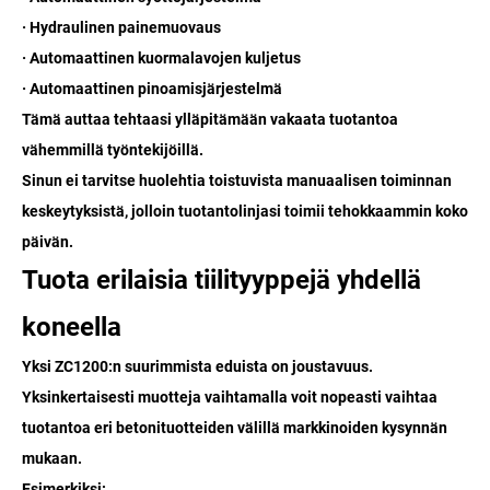
· Hydraulinen painemuovaus
· Automaattinen kuormalavojen kuljetus
· Automaattinen pinoamisjärjestelmä
Tämä auttaa tehtaasi ylläpitämään vakaata tuotantoa
vähemmillä työntekijöillä.
Sinun ei tarvitse huolehtia toistuvista manuaalisen toiminnan
keskeytyksistä, jolloin tuotantolinjasi toimii tehokkaammin koko
päivän.
Tuota erilaisia ​​tiilityyppejä yhdellä
koneella
Yksi ZC1200:n suurimmista eduista on joustavuus.
Yksinkertaisesti muotteja vaihtamalla voit nopeasti vaihtaa
tuotantoa eri betonituotteiden välillä markkinoiden kysynnän
mukaan.
Esimerkiksi: