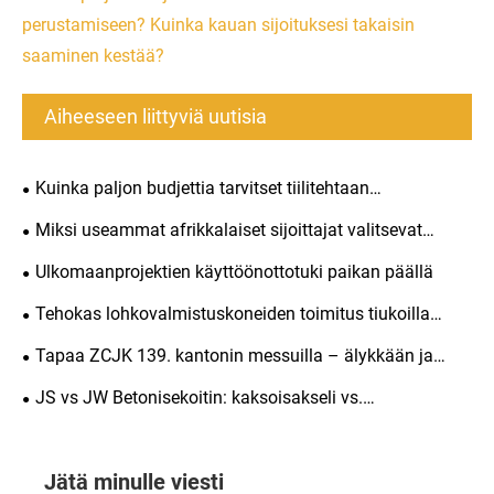
perustamiseen? Kuinka kauan sijoituksesi takaisin
saaminen kestää?
Aiheeseen liittyviä uutisia
Kuinka paljon budjettia tarvitset tiilitehtaan
perustamiseen? Kuinka kauan sijoituksesi takaisin
Miksi useammat afrikkalaiset sijoittajat valitsevat
saaminen kestää?
täysin automaattiset tiilenvalmistuskoneet vuonna 2026
Ulkomaanprojektien käyttöönottotuki paikan päällä
Tehokas lohkovalmistuskoneiden toimitus tiukoilla
lastausstandardeilla
Tapaa ZCJK 139. kantonin messuilla – älykkään ja
kestävän tiilenvalmistuksen tulevaisuus
JS vs JW Betonisekoitin: kaksoisakseli vs.
pannusekoitin lohkonvalmistuskoneille
Jätä minulle viesti