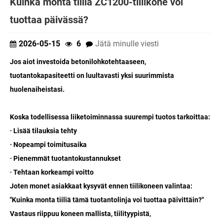
Kuinka monta tiiliä ZC1200-tiilikone voi
tuottaa päivässä?
2026-05-15
6
Jätä minulle viesti
Jos aiot investoida betonilohkotehtaaseen,
tuotantokapasiteetti on luultavasti yksi suurimmista
huolenaiheistasi.
Koska todellisessa liiketoiminnassa suurempi tuotos tarkoittaa:
· Lisää tilauksia tehty
· Nopeampi toimitusaika
· Pienemmät tuotantokustannukset
· Tehtaan korkeampi voitto
Joten monet asiakkaat kysyvät ennen tiilikoneen valintaa:
"Kuinka monta tiiliä tämä tuotantolinja voi tuottaa päivittäin?"
Vastaus riippuu koneen mallista, tiilityypistä,