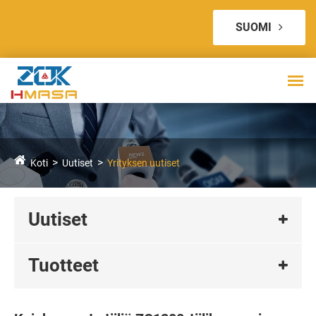
SUOMI
Koti
Uutiset
Yrityksen uutiset
Uutiset
Tuotteet