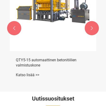


QTY5-15 automaattinen betonitiilien
valmistuskone
Katso lisää >>
Uutissuositukset