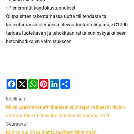
· Pienemmät käyttökustannukset
Olitpa sitten rakentamassa uutta tiilitehdasta tai
laajentamassa olemassa olevaa tuotantolinjaasi, ZC1200
tarjoaa luotettavan ja tehokkaan ratkaisun nykyaikaiseen
betoniharkkojen valmistukseen.
Facebook
X
WhatsApp
Pinterest
LinkedIn
Share
Edellinen :
Miksi useammat afrikkalaiset sijoittajat valitsevat täysin
automaattiset tiilenvalmistuskoneet vuonna 2026
Seuraava :
Kuinka paljon budjettia tarvitset tiilitehtaan