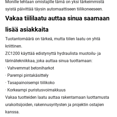
Monille tehtaan omistajille tämä on yksi tärkeimmistä
syistä päivittää täysin automaattiseen tiilikoneeseen.
Vakaa tiililaatu auttaa sinua saamaan
lisää asiakkaita
Tuotantomäärä on tärkeä, mutta tiilen laatu on yhtä
kriittinen.
ZC1200 käyttää edistynyttä hydraulista muotoilu- ja
tärinätekniikkaa, joka auttaa sinua tuottamaan:
· Vahvemmat betoniharkot
· Parempi pintakäsittely
· Tasapainoisempi tiilikoko
· Korkeampi puristusvoimakkuus
Vakaa tuotteiden laatu auttaa rakentamaan luottamusta
urakoitsijoiden, rakennusyritysten ja projektin ostajien
kanssa.