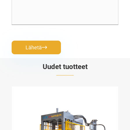
Lähetä

Uudet tuotteet