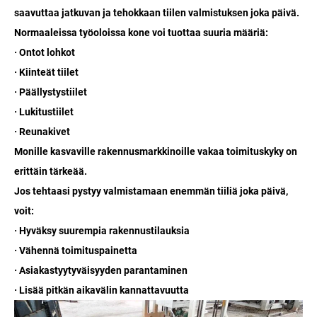
saavuttaa jatkuvan ja tehokkaan tiilen valmistuksen joka päivä.
Normaaleissa työoloissa kone voi tuottaa suuria määriä:
· Ontot lohkot
· Kiinteät tiilet
· Päällystystiilet
· Lukitustiilet
· Reunakivet
Monille kasvaville rakennusmarkkinoille vakaa toimituskyky on
erittäin tärkeää.
Jos tehtaasi pystyy valmistamaan enemmän tiiliä joka päivä,
voit:
· Hyväksy suurempia rakennustilauksia
· Vähennä toimituspainetta
· Asiakastyytyväisyyden parantaminen
· Lisää pitkän aikavälin kannattavuutta