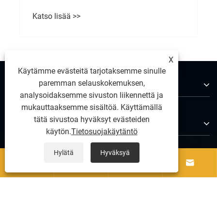
Katso lisää >>
X
Käytämme evästeitä tarjotaksemme sinulle
Tietoja meistä
paremman selauskokemuksen,
analysoidaksemme sivuston liikennettä ja
mukauttaaksemme sisältöä. Käyttämällä
tätä sivustoa hyväksyt evästeiden
Tuotteet
käytön.
Tietosuojakäytäntö
Hylätä
Hyväksyä
Ota meihin yhteyttä




SEURAA MEITÄ