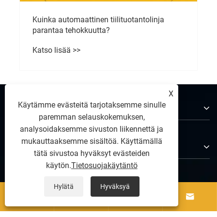
Kuinka automaattinen tiilituotantolinja
parantaa tehokkuutta?
Katso lisää >>
X
Käytämme evästeitä tarjotaksemme sinulle
Tietoja meistä
paremman selauskokemuksen,
analysoidaksemme sivuston liikennettä ja
mukauttaaksemme sisältöä. Käyttämällä
Tuotteet
tätä sivustoa hyväksyt evästeiden
käytön.
Tietosuojakäytäntö
Ota meihin yhteyttä
Hylätä
Hyväksyä



