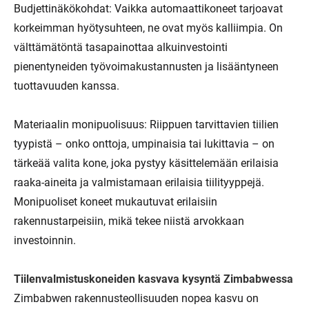
Budjettinäkökohdat: Vaikka automaattikoneet tarjoavat
korkeimman hyötysuhteen, ne ovat myös kalliimpia. On
välttämätöntä tasapainottaa alkuinvestointi
pienentyneiden työvoimakustannusten ja lisääntyneen
tuottavuuden kanssa.
Materiaalin monipuolisuus: Riippuen tarvittavien tiilien
tyypistä – onko onttoja, umpinaisia ​​tai lukittavia – on
tärkeää valita kone, joka pystyy käsittelemään erilaisia ​​
raaka-aineita ja valmistamaan erilaisia ​​tiilityyppejä.
Monipuoliset koneet mukautuvat erilaisiin
rakennustarpeisiin, mikä tekee niistä arvokkaan
investoinnin.
Tiilenvalmistuskoneiden kasvava kysyntä Zimbabwessa
Zimbabwen rakennusteollisuuden nopea kasvu on