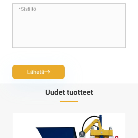
Lähetä

Uudet tuotteet