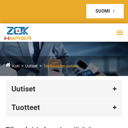
SUOMI
Koti
Uutiset
Teollisuuden uutisia
Uutiset
Tuotteet