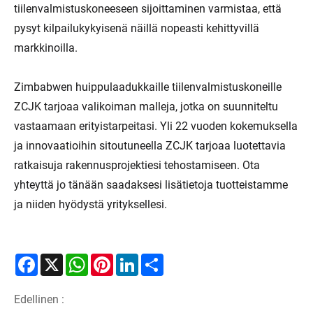
tiilenvalmistuskoneeseen sijoittaminen varmistaa, että
pysyt kilpailukykyisenä näillä nopeasti kehittyvillä
markkinoilla.
Zimbabwen huippulaadukkaille tiilenvalmistuskoneille
ZCJK tarjoaa valikoiman malleja, jotka on suunniteltu
vastaamaan erityistarpeitasi. Yli 22 vuoden kokemuksella
ja innovaatioihin sitoutuneella ZCJK tarjoaa luotettavia
ratkaisuja rakennusprojektiesi tehostamiseen. Ota
yhteyttä jo tänään saadaksesi lisätietoja tuotteistamme
ja niiden hyödystä yrityksellesi.
Facebook
X
WhatsApp
Pinterest
LinkedIn
Share
Edellinen :