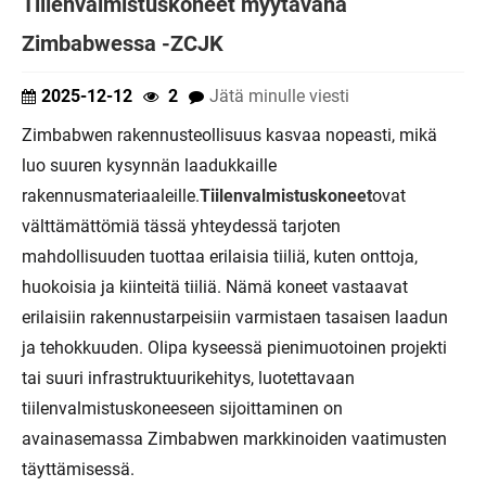
Tiilenvalmistuskoneet myytävänä
Zimbabwessa -ZCJK
2025-12-12
2
Jätä minulle viesti
Zimbabwen rakennusteollisuus kasvaa nopeasti, mikä
luo suuren kysynnän laadukkaille
rakennusmateriaaleille.
Tiilenvalmistuskoneet
ovat
välttämättömiä tässä yhteydessä tarjoten
mahdollisuuden tuottaa erilaisia ​​tiiliä, kuten onttoja,
huokoisia ja kiinteitä tiiliä. Nämä koneet vastaavat
erilaisiin rakennustarpeisiin varmistaen tasaisen laadun
ja tehokkuuden. Olipa kyseessä pienimuotoinen projekti
tai suuri infrastruktuurikehitys, luotettavaan
tiilenvalmistuskoneeseen sijoittaminen on
avainasemassa Zimbabwen markkinoiden vaatimusten
täyttämisessä.