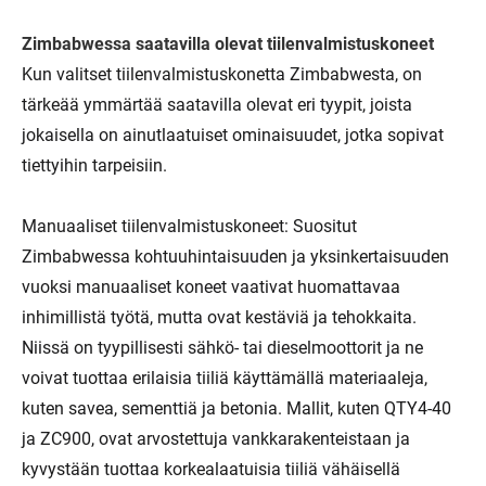
Zimbabwessa saatavilla olevat tiilenvalmistuskoneet
Kun valitset tiilenvalmistuskonetta Zimbabwesta, on
tärkeää ymmärtää saatavilla olevat eri tyypit, joista
jokaisella on ainutlaatuiset ominaisuudet, jotka sopivat
tiettyihin tarpeisiin.
Manuaaliset tiilenvalmistuskoneet: Suositut
Zimbabwessa kohtuuhintaisuuden ja yksinkertaisuuden
vuoksi manuaaliset koneet vaativat huomattavaa
inhimillistä työtä, mutta ovat kestäviä ja tehokkaita.
Niissä on tyypillisesti sähkö- tai dieselmoottorit ja ne
voivat tuottaa erilaisia ​​tiiliä käyttämällä materiaaleja,
kuten savea, sementtiä ja betonia. Mallit, kuten QTY4-40
ja ZC900, ovat arvostettuja vankkarakenteistaan ​​ja
kyvystään tuottaa korkealaatuisia tiiliä vähäisellä