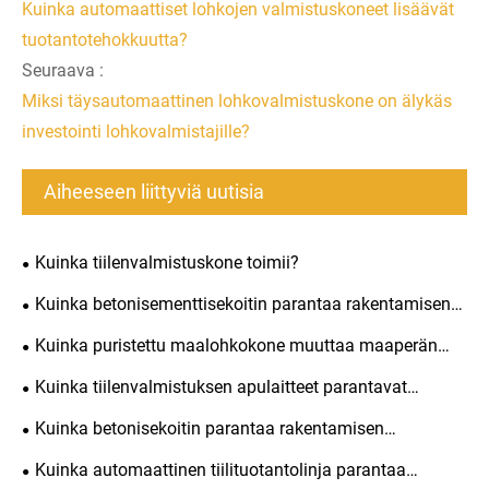
Kuinka automaattiset lohkojen valmistuskoneet lisäävät
tuotantotehokkuutta?
Seuraava :
Miksi täysautomaattinen lohkovalmistuskone on älykäs
investointi lohkovalmistajille?
Aiheeseen liittyviä uutisia
Kuinka tiilenvalmistuskone toimii?
Kuinka betonisementtisekoitin parantaa rakentamisen
tehokkuutta?
Kuinka puristettu maalohkokone muuttaa maaperän
kestäviksi rakennuspalikoiksi?
Kuinka tiilenvalmistuksen apulaitteet parantavat
tuotannon tehokkuutta?
Kuinka betonisekoitin parantaa rakentamisen
tehokkuutta?
Kuinka automaattinen tiilituotantolinja parantaa