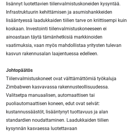
lisännyt luotettavien tiilenvalmistuskoneiden kysyntää.
Infrastruktuurin kehittämisen ja asumishankkeiden
lisääntyessä laadukkaiden tiilien tarve on kriittisempi kuin
koskaan. Investointi tiilenvalmistuskoneeseen ei
ainoastaan ​​täytä tämänhetkisiä markkinoiden
vaatimuksia, vaan myös mahdollistaa yritysten tulevan
kasvun rakennusalan laajentuessa edelleen.
Johtopäätös
Tiilenvalmistuskoneet ovat välttämättömiä työkaluja
Zimbabwen kasvavassa rakennusteollisuudessa.
Valitsetpa manuaalisen, automaattisen tai
puoliautomaattisen koneen, edut ovat selvät:
kustannussäästöt, lisääntynyt tuottavuus ja alan
standardien noudattaminen. Laadukkaiden tiilien
kysynnän kasvaessa luotettavaan