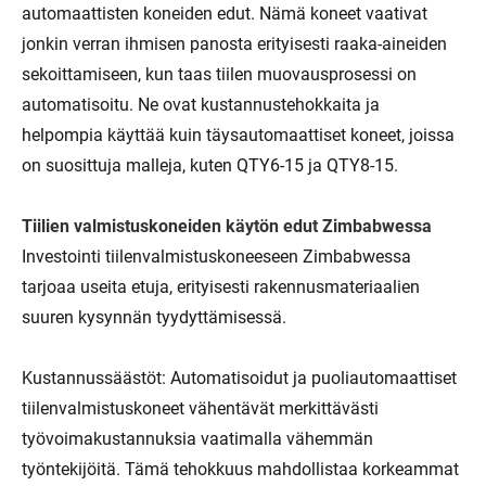
automaattisten koneiden edut. Nämä koneet vaativat
jonkin verran ihmisen panosta erityisesti raaka-aineiden
sekoittamiseen, kun taas tiilen muovausprosessi on
automatisoitu. Ne ovat kustannustehokkaita ja
helpompia käyttää kuin täysautomaattiset koneet, joissa
on suosittuja malleja, kuten QTY6-15 ja QTY8-15.
Tiilien valmistuskoneiden käytön edut Zimbabwessa
Investointi tiilenvalmistuskoneeseen Zimbabwessa
tarjoaa useita etuja, erityisesti rakennusmateriaalien
suuren kysynnän tyydyttämisessä.
Kustannussäästöt: Automatisoidut ja puoliautomaattiset
tiilenvalmistuskoneet vähentävät merkittävästi
työvoimakustannuksia vaatimalla vähemmän
työntekijöitä. Tämä tehokkuus mahdollistaa korkeammat