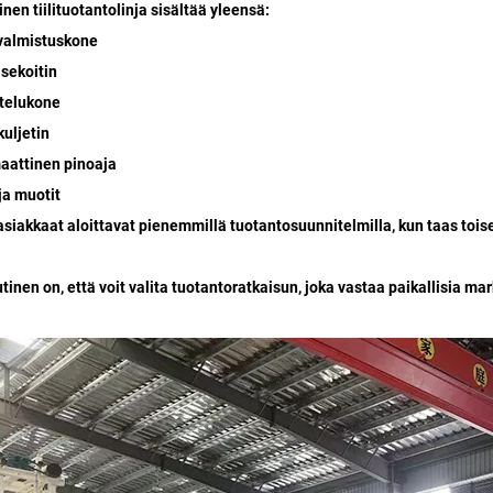
inen tiilituotantolinja sisältää yleensä:
nvalmistuskone
isekoitin
stelukone
kuljetin
aattinen pinoaja
 ja muotit
asiakkaat aloittavat pienemmillä tuotantosuunnitelmilla, kun taas tois
tinen on, että voit valita tuotantoratkaisun, joka vastaa paikallisia mar