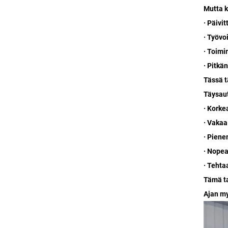
Mutta k
· Päivi
· Työv
· Toimi
· Pitkä
Tässä t
Täysaut
· Korke
· Vakaa 
· Piene
· Nopea
· Tehta
Tämä ta
Ajan my