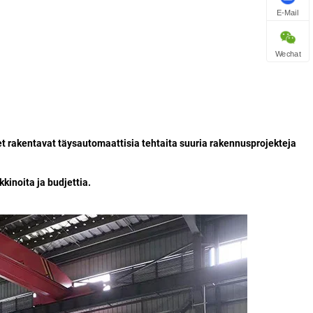
E-Mail
Wechat
et rakentavat täysautomaattisia tehtaita suuria rakennusprojekteja
kkinoita ja budjettia.