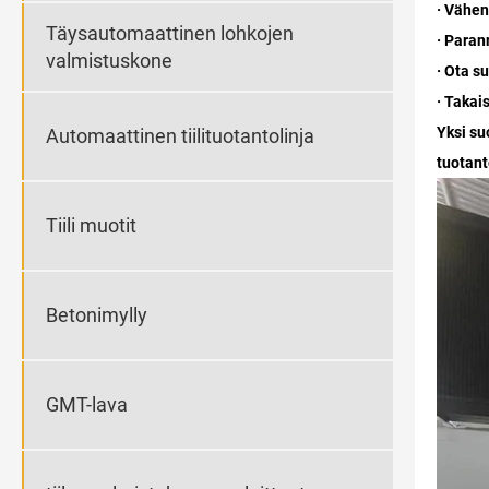
· Vähe
Täysautomaattinen lohkojen
· Paran
valmistuskone
· Ota s
· Takai
Yksi su
Automaattinen tiilituotantolinja
tuotant
Tiili muotit
Betonimylly
GMT-lava