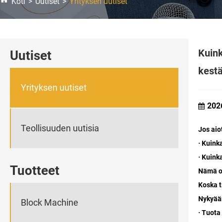
Koti
Uutiset
Yrityksen uutiset
Kuink
Uutiset
kest
Yrityksen uutiset
202
Teollisuuden uutisia
Jos aio
· Kuink
· Kuink
Tuotteet
Nämä ov
Koska t
Nykyään
Block Machine
· Tuota