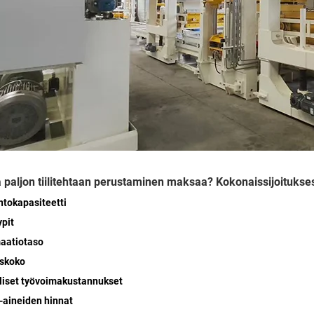
 paljon tiilitehtaan perustaminen maksaa? Kokonaissijoituksesi 
ntokapasiteetti
ypit
maatiotaso
askoko
lliset työvoimakustannukset
-aineiden hinnat