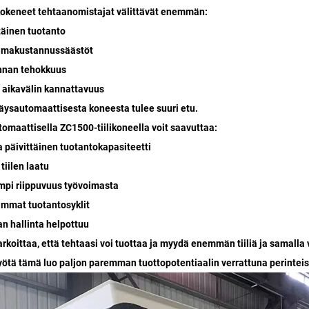
okeneet tehtaanomistajat välittävät enemmän:
ttäinen tuotanto
oimakustannussäästöt
nnan tehokkuus
n aikavälin kannattavuus
äysautomaattisesta koneesta tulee suuri etu.
omaattisella ZC1500-tiilikoneella voit saavuttaa:
a päivittäinen tuotantokapasiteetti
tiilen laatu
mpi riippuvuus työvoimasta
mmat tuotantosyklit
an hallinta helpottuu
rkoittaa, että tehtaasi voi tuottaa ja myydä enemmän tiiliä ja samall
ötä tämä luo paljon paremman tuottopotentiaalin verrattuna perintei