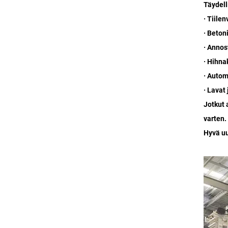
Täydell
· Tiile
· Beton
· Anno
· Hihna
· Autom
· Lavat
Jotkut 
varten.
Hyvä uu