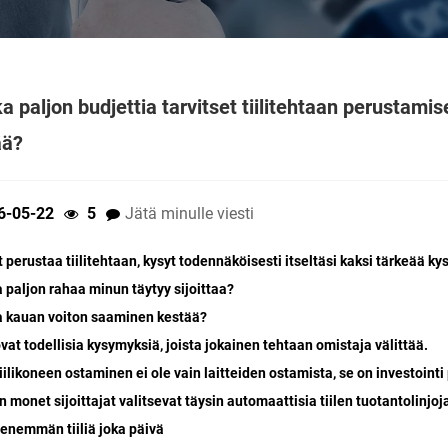
a paljon budjettia tarvitset tiilitehtaan perustam
ää?
6-05-22
5
Jätä minulle viesti
t perustaa tiilitehtaan, kysyt todennäköisesti itseltäsi kaksi tärkeää k
a paljon rahaa minun täytyy sijoittaa?
a kauan voiton saaminen kestää?
at todellisia kysymyksiä, joista jokainen tehtaan omistaja välittää.
iilikoneen ostaminen ei ole vain laitteiden ostamista, se on investointi
 monet sijoittajat valitsevat täysin automaattisia tiilen tuotantolinjoj
 enemmän tiiliä joka päivä