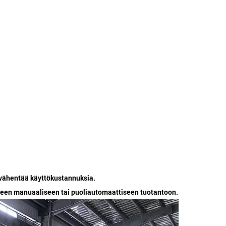
a vähentää käyttökustannuksia.
seen manuaaliseen tai puoliautomaattiseen tuotantoon.