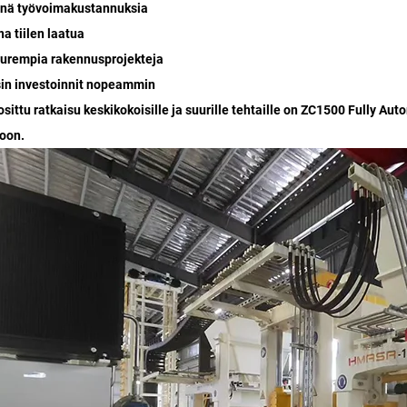
nnä työvoimakustannuksia
na tiilen laatua
uurempia rakennusprojekteja
sin investoinnit nopeammin
osittu ratkaisu keskikokoisille ja suurille tehtaille on ZC1500 Fully A
oon.