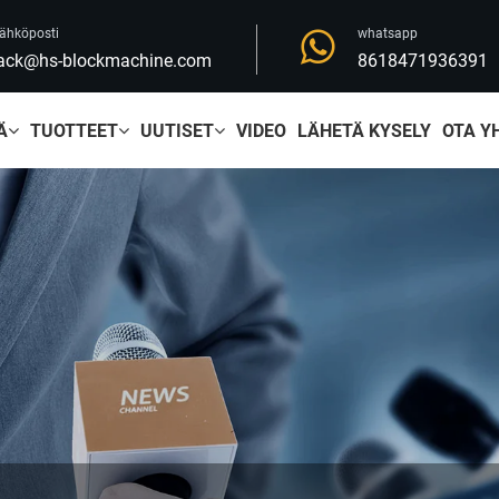
ähköposti
whatsapp
ack@hs-blockmachine.com
8618471936391
Ä
TUOTTEET
UUTISET
VIDEO
LÄHETÄ KYSELY
OTA Y