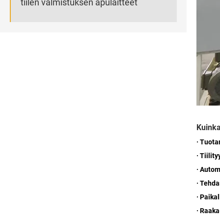
tiilen valmistuksen apulaitteet
Kuinka
· Tuota
· Tiility
· Auto
· Tehd
· Paika
· Raaka