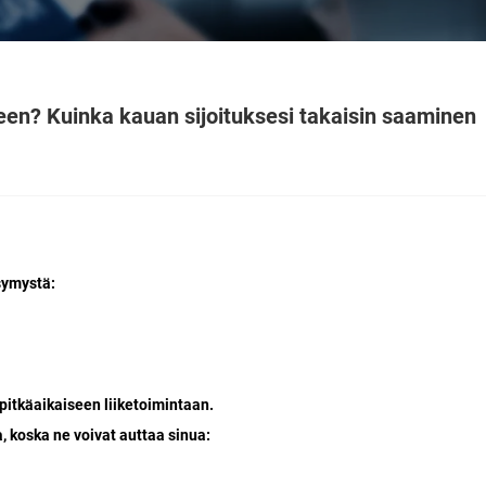
iseen? Kuinka kauan sijoituksesi takaisin saaminen
ysymystä:
 pitkäaikaiseen liiketoimintaan.
a, koska ne voivat auttaa sinua: