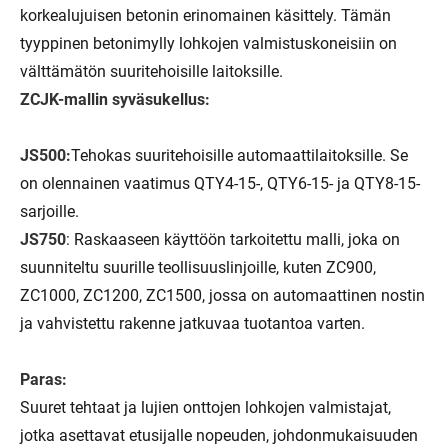
korkealujuisen betonin erinomainen käsittely. Tämän
tyyppinen betonimylly lohkojen valmistuskoneisiin on
välttämätön suuritehoisille laitoksille.
ZCJK-mallin syväsukellus:
JS500:
Tehokas suuritehoisille automaattilaitoksille. Se
on olennainen vaatimus QTY4-15-, QTY6-15- ja QTY8-15-
sarjoille.
JS750
: Raskaaseen käyttöön tarkoitettu malli, joka on
suunniteltu suurille teollisuuslinjoille, kuten ZC900,
ZC1000, ZC1200, ZC1500, jossa on automaattinen nostin
ja vahvistettu rakenne jatkuvaa tuotantoa varten.
Paras:
Suuret tehtaat ja lujien onttojen lohkojen valmistajat,
jotka asettavat etusijalle nopeuden, johdonmukaisuuden