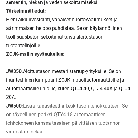
sementin, hiekan ja veden sekoittamiseksi.
Tärkeimmät edut:
Pieni alkuinvestointi, vähäiset huoltovaatimukset ja
äärimmäisen helppo puhdistaa. Se on käytännöllinen
teollisuusbetonisekoitinratkaisu aloitustason
tuotantolinjoille.
ZCJK-mallin syväsukellus:
JW350:
Aloitustason mestari startup-yrityksille. Se on
ihanteellinen kumppani ZCJK:n puoliautomaattisille ja
automaattisille linjoille, kuten QTJ4-40, QTJ4-40A ja QTJ4-
20A.
JW500:
Lisää kapasiteettia keskitason tehokkuuteen. Se
on täydellinen pariksi QTY4-18 automaattisen
lohkokoneen kanssa tasaisen päivittäisen tuotannon
varmistamiseksi.