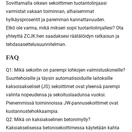
Sovittamalla oikean sekoittimen tuotantolinjaasi
varmistat vakaan toiminnan, alhaisemmat
hylkäysprosentit ja paremman kannattavuuden.
Etkö ole varma, mikä mikseri sopii tuotantolinjallesi? Ota
yhteyttä ZCJK:hen saadaksesi räätälöidyn ratkaisun ja
tehdasasettelusuunnitelman.
FAQ
Q1: Mikä sekoitin on parempi lohkojen valmistuskoneille?
Suuritehoisille ja täysin automatisoiduille laitoksille
kaksoisakseliset (JS) sekoittimet ovat yleensä parempi
valinta nopeudensa ja sekoituslaadunsa vuoksi.
Pienemmissä toiminnoissa JW-pannusekoittimet ovat
kustannustehokkaampia.
Q2: Mikä on kaksiakselinen betonimylly?
Kaksiakselisessa betonisekoittimessa käytetään kahta