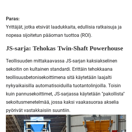
Paras:
Yrittäjät, jotka etsivät laadukkaita, edullisia ratkaisuja ja
nopeaa sijoitetun pääoman tuottoa (ROI).
JS-sarja: Tehokas Twin-Shaft Powerhouse
Teollisuuden mittakaavassa JS-sarjan kaksiakselinen
sekoitin on kultainen standardi. Erittäin tehokkaana
teollisuusbetonisekoittimena sitä käytetään laajalti
nykyaikaisilla automatisoiduilla tuotantolinjoilla. Toisin
kuin pannusekoittimet, JS-sarjassa käytetään "pakollista"
sekoitusmenetelmää, jossa kaksi vaakasuoraa akselia
pyörivät vastakkaisiin suuntiin.