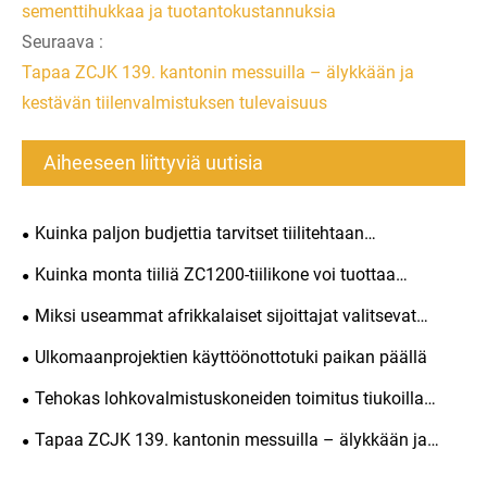
sementtihukkaa ja tuotantokustannuksia
Seuraava :
Tapaa ZCJK 139. kantonin messuilla – älykkään ja
kestävän tiilenvalmistuksen tulevaisuus
Aiheeseen liittyviä uutisia
Kuinka paljon budjettia tarvitset tiilitehtaan
perustamiseen? Kuinka kauan sijoituksesi takaisin
Kuinka monta tiiliä ZC1200-tiilikone voi tuottaa
saaminen kestää?
päivässä?
Miksi useammat afrikkalaiset sijoittajat valitsevat
täysin automaattiset tiilenvalmistuskoneet vuonna 2026
Ulkomaanprojektien käyttöönottotuki paikan päällä
Tehokas lohkovalmistuskoneiden toimitus tiukoilla
lastausstandardeilla
Tapaa ZCJK 139. kantonin messuilla – älykkään ja
kestävän tiilenvalmistuksen tulevaisuus