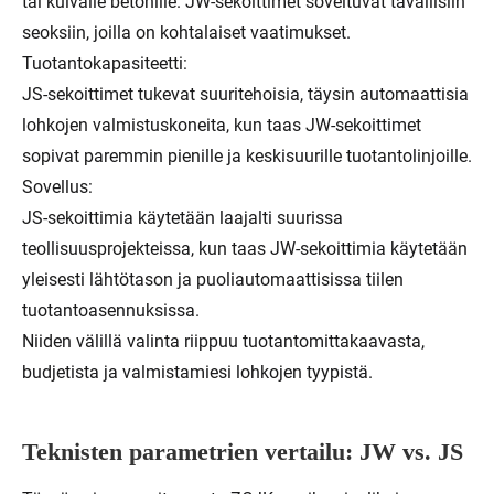
tai kuivalle betonille. JW-sekoittimet soveltuvat tavallisiin
seoksiin, joilla on kohtalaiset vaatimukset.
Tuotantokapasiteetti:
JS-sekoittimet tukevat suuritehoisia, täysin automaattisia
lohkojen valmistuskoneita, kun taas JW-sekoittimet
sopivat paremmin pienille ja keskisuurille tuotantolinjoille.
Sovellus:
JS-sekoittimia käytetään laajalti suurissa
teollisuusprojekteissa, kun taas JW-sekoittimia käytetään
yleisesti lähtötason ja puoliautomaattisissa tiilen
tuotantoasennuksissa.
Niiden välillä valinta riippuu tuotantomittakaavasta,
budjetista ja valmistamiesi lohkojen tyypistä.
Teknisten parametrien vertailu: JW vs. JS