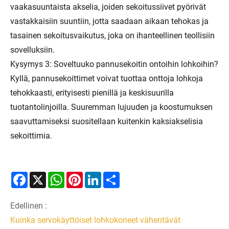
vaakasuuntaista akselia, joiden sekoitussiivet pyörivät
vastakkaisiin suuntiin, jotta saadaan aikaan tehokas ja
tasainen sekoitusvaikutus, joka on ihanteellinen teollisiin
sovelluksiin.
Kysymys 3: Soveltuuko pannusekoitin ontoihin lohkoihin?
Kyllä, pannusekoittimet voivat tuottaa onttoja lohkoja
tehokkaasti, erityisesti pienillä ja keskisuurilla
tuotantolinjoilla. Suuremman lujuuden ja koostumuksen
saavuttamiseksi suositellaan kuitenkin kaksiakselisia
sekoittimia.
Facebook
X
WhatsApp
Pinterest
LinkedIn
Share
Edellinen :
Kuinka servokäyttöiset lohkokoneet vähentävät