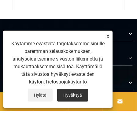
Tietoja meistä
X
Käytämme evästeitä tarjotaksemme sinulle
paremman selauskokemuksen,
Tuotteet
analysoidaksemme sivuston liikennettä ja
mukauttaaksemme sisältöä. Käyttämällä
tätä sivustoa hyväksyt evästeiden
Ota meihin yhteyttä
käytön.
Tietosuojakäytäntö
Hylätä
Hyväksyä




SEURAA MEITÄ