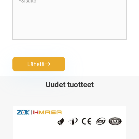
Lähetä

Uudet tuotteet