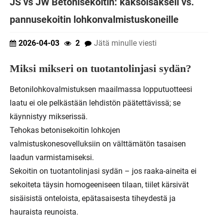
JS vs JW Betonisekoitin: kaksoisakseli vs.
pannusekoitin lohkonvalmistuskoneille
2026-04-03
2
Jätä minulle viesti
Miksi mikseri on tuotantolinjasi sydän?
Betonilohkovalmistuksen maailmassa lopputuotteesi
laatu ei ole pelkästään lehdistön päätettävissä; se
käynnistyy mikserissä.
Tehokas betonisekoitin lohkojen
valmistuskonesovelluksiin on välttämätön tasaisen
laadun varmistamiseksi.
Sekoitin on tuotantolinjasi sydän – jos raaka-aineita ei
sekoiteta täysin homogeeniseen tilaan, tiilet kärsivät
sisäisistä onteloista, epätasaisesta tiheydestä ja
hauraista reunoista.