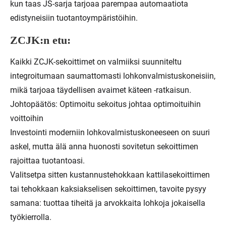
kun taas JS-sarja tarjoaa parempaa automaatiota
edistyneisiin tuotantoympäristöihin.
ZCJK:n etu:
Kaikki ZCJK-sekoittimet on valmiiksi suunniteltu
integroitumaan saumattomasti lohkonvalmistuskoneisiin,
mikä tarjoaa täydellisen avaimet käteen -ratkaisun.
Johtopäätös: Optimoitu sekoitus johtaa optimoituihin
voittoihin
Investointi moderniin lohkovalmistuskoneeseen on suuri
askel, mutta älä anna huonosti sovitetun sekoittimen
rajoittaa tuotantoasi.
Valitsetpa sitten kustannustehokkaan kattilasekoittimen
tai tehokkaan kaksiakselisen sekoittimen, tavoite pysyy
samana: tuottaa tiheitä ja arvokkaita lohkoja jokaisella
työkierrolla.