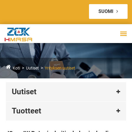
SUOMI
Koti
Uutiset
Yrityksen uutiset
Uutiset
Tuotteet