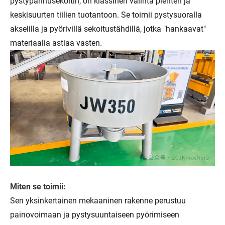
pystypannusekoitin, on klassinen valinta pienten ja
keskisuurten tiilien tuotantoon. Se toimii pystysuoralla
akselilla ja pyörivillä sekoitustähdillä, jotka "hankaavat"
materiaalia astiaa vasten.
Miten se toimii:
Sen yksinkertainen mekaaninen rakenne perustuu
painovoimaan ja pystysuuntaiseen pyörimiseen