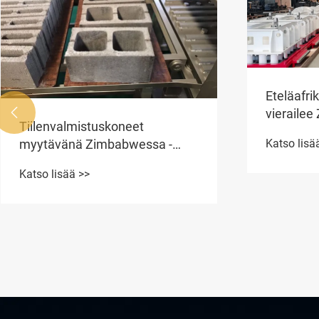
Eteläafri
vierailee

Tiilenvalmistuskoneet
tilaa QTY
Katso lisä
myytävänä Zimbabwessa -
ZCJK
Katso lisää >>