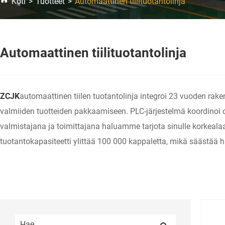
Koti
Tuotteet
Automaattinen tiilituotantolinja
Automaattinen tiilituotantolinja
ZCJK
automaattinen tiilen tuotantolinja integroi 23 vuoden ra
valmiiden tuotteiden pakkaamiseen. PLC-järjestelmä koordinoi ohj
valmistajana ja toimittajana haluamme tarjota sinulle korkealaa
tuotantokapasiteetti ylittää 100 000 kappaletta, mikä säästää h