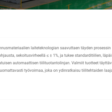
kennusmateriaalien laiteteknologian saavuttaen täyden prosessi
austa, sekoitusvirheellä ≤ ± 1%, ja tukee standarditiilien, läpä
tuisen automaattisen tiilituotantolinjan. Valmiit tuotteet täytt
uomattavasti työvoimaa, joka on ydinratkaisu tiilitehtaiden laa