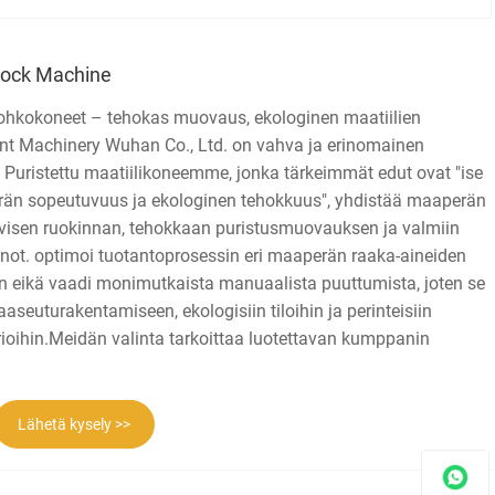
lock Machine
ohkokoneet – tehokas muovaus, ekologinen maatiilien
gent Machinery Wuhan Co., Ltd. on vahva ja erinomainen
a. Puristettu maatiilikoneemme, jonka tärkeimmät edut ovat "ise
rän sopeutuvuus ja ekologinen tehokkuus", yhdistää maaperän
tiivisen ruokinnan, tehokkaan puristusmuovauksen ja valmiin
nnot. optimoi tuotantoprosessin eri maaperän raaka-aineiden
eikä vaadi monimutkaista manuaalista puuttumista, joten se
aaseuturakentamiseen, ekologisiin tiloihin ja perinteisiin
rioihin.Meidän valinta tarkoittaa luotettavan kumppanin
Lähetä kysely >>