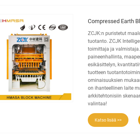
Compressed Earth B
ZCJK:n puristetut maal
tuotanto. ZCJK Intelli
toimittaja ja valmistaj
paineenhallinta, maape
esikäsittelyn, kvantita
tuotteen tuotantotoimi
ominaisuuksien mukaan 
on ihanteellinen laite m
arkkitehtonisiin skenaa
valintaa!
Katso lisää >>