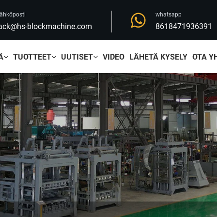
ähköposti
whatsapp
ack@hs-blockmachine.com
8618471936391
Ä
TUOTTEET
UUTISET
VIDEO
LÄHETÄ KYSELY
OTA Y