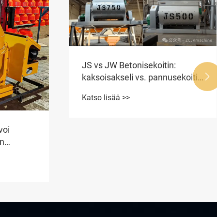
JS vs JW Betonisekoitin:
kaksoisakseli vs. pannusekoitin

lohkonvalmistuskoneille
Katso lisää >>
voi
en