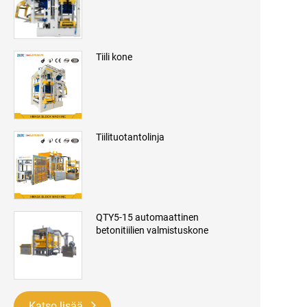
Tiili kone
Tiilituotantolinja
QTY5-15 automaattinen
betonitiilien valmistuskone
Katso lisää