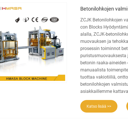
Betonilohkojen valm
ZCJK Betonilohkojen v
con Blocks Hyödyntämäl
alalla, ZCJK-betoniloh
muovauksen ja tehokkaa
prosessin toiminnot bet
puristusmuovauksesta ja
betonin raaka-aineide
manuaalista toimenpitei
tuottaa vakiotiiliä, ontt
betonilohkojen valmist
asiakkaillemme kattavat
Katso lisää >>