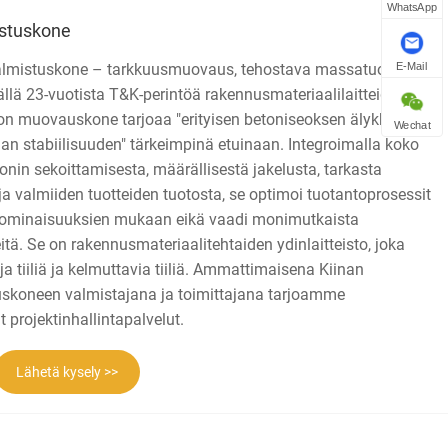
WhatsApp
istuskone
almistuskone – tarkkuusmuovaus, tehostava massatuotannon
E-Mail
lä 23-vuotista T&K-perintöä rakennusmateriaalilaitteiden
kon muovauskone tarjoaa "erityisen betoniseoksen älykkään
Wechat
n stabiilisuuden" tärkeimpinä etuinaan. Integroimalla koko
onin sekoittamisesta, määrällisestä jakelusta, tarkasta
 valmiiden tuotteiden tuotosta, se optimoi tuotantoprosessit
n ominaisuuksien mukaan eikä vaadi monimutkaista
tä. Se on rakennusmateriaalitehtaiden ydinlaitteisto, joka
oja tiiliä ja kelmuttavia tiiliä. Ammattimaisena Kiinan
uskoneen valmistajana ja toimittajana tarjoamme
 projektinhallintapalvelut.
Lähetä kysely >>