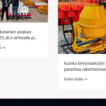
kkalainen asiakas
 ZCJK:n tehtaalla ja
6-15
ä >>
Kuinka betonisekoitin 
parantaa rakentamis
tehokkuutta?
Katso lisää >>