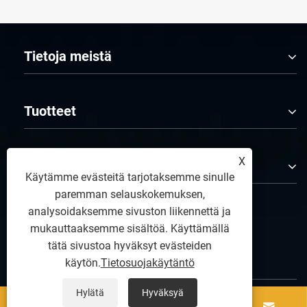
Tietoja meistä
Tuotteet
X
Ota meihin yhteyttä
Käytämme evästeitä tarjotaksemme sinulle
paremman selauskokemuksen,
analysoidaksemme sivuston liikennettä ja
SEURAA MEITÄ
mukauttaaksemme sisältöä. Käyttämällä
tätä sivustoa hyväksyt evästeiden
käytön.
Tietosuojakäytäntö
Hylätä
Hyväksyä