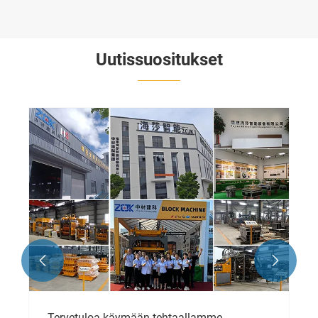
Uutissuositukset


Tervetuloa käymään tehtaallamme