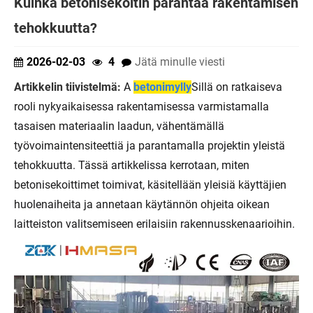
Kuinka betonisekoitin parantaa rakentamisen
tehokkuutta?
2026-02-03
4
Jätä minulle viesti
Artikkelin tiivistelmä:
A
betonimylly
Sillä on ratkaiseva
rooli nykyaikaisessa rakentamisessa varmistamalla
tasaisen materiaalin laadun, vähentämällä
työvoimaintensiteettiä ja parantamalla projektin yleistä
tehokkuutta. Tässä artikkelissa kerrotaan, miten
betonisekoittimet toimivat, käsitellään yleisiä käyttäjien
huolenaiheita ja annetaan käytännön ohjeita oikean
laitteiston valitsemiseen erilaisiin rakennusskenaarioihin.