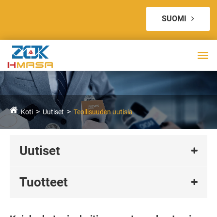
SUOMI
Koti
Uutiset
Teollisuuden uutisia
Uutiset
Tuotteet