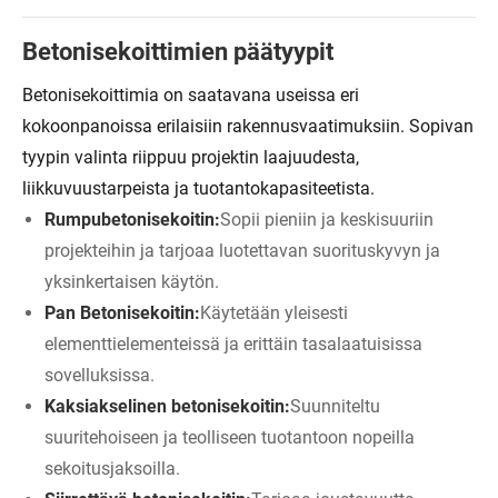
Betonisekoittimien päätyypit
Betonisekoittimia on saatavana useissa eri
kokoonpanoissa erilaisiin rakennusvaatimuksiin. Sopivan
tyypin valinta riippuu projektin laajuudesta,
liikkuvuustarpeista ja tuotantokapasiteetista.
Rumpubetonisekoitin:
Sopii pieniin ja keskisuuriin
projekteihin ja tarjoaa luotettavan suorituskyvyn ja
yksinkertaisen käytön.
Pan Betonisekoitin:
Käytetään yleisesti
elementtielementeissä ja erittäin tasalaatuisissa
sovelluksissa.
Kaksiakselinen betonisekoitin:
Suunniteltu
suuritehoiseen ja teolliseen tuotantoon nopeilla
sekoitusjaksoilla.