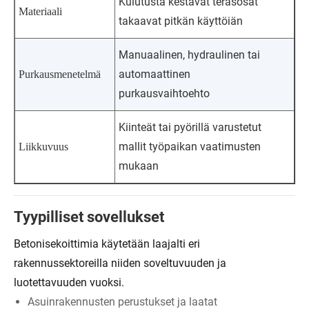
Kulutusta kestävät teräsosat
Materiaali
takaavat pitkän käyttöiän
Manuaalinen, hydraulinen tai
automaattinen
Purkausmenetelmä
purkausvaihtoehto
Kiinteät tai pyörillä varustetut
mallit työpaikan vaatimusten
Liikkuvuus
mukaan
Tyypilliset sovellukset
Betonisekoittimia käytetään laajalti eri
rakennussektoreilla niiden soveltuvuuden ja
luotettavuuden vuoksi.
Asuinrakennusten perustukset ja laatat