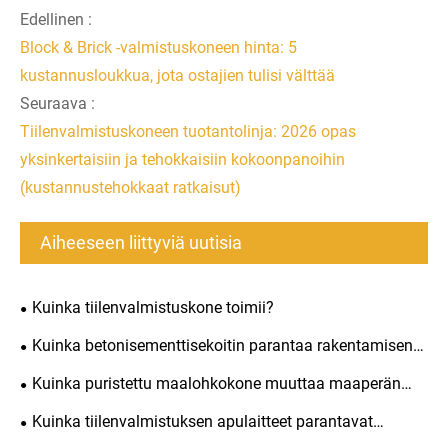
Edellinen :
Block & Brick -valmistuskoneen hinta: 5
kustannusloukkua, jota ostajien tulisi välttää
Seuraava :
Tiilenvalmistuskoneen tuotantolinja: 2026 opas
yksinkertaisiin ja tehokkaisiin kokoonpanoihin
(kustannustehokkaat ratkaisut)
Aiheeseen liittyviä uutisia
Kuinka tiilenvalmistuskone toimii?
Kuinka betonisementtisekoitin parantaa rakentamisen
tehokkuutta?
Kuinka puristettu maalohkokone muuttaa maaperän
kestäviksi rakennuspalikoiksi?
Kuinka tiilenvalmistuksen apulaitteet parantavat