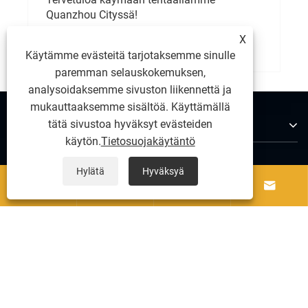
Quanzhou Cityssä!
X
Katso lisää >>
Käytämme evästeitä tarjotaksemme sinulle
paremman selauskokemuksen,
analysoidaksemme sivuston liikennettä ja
mukauttaaksemme sisältöä. Käyttämällä
Tietoja meistä
tätä sivustoa hyväksyt evästeiden
käytön.
Tietosuojakäytäntö
Hylätä
Hyväksyä
Tuotteet




Ota meihin yhteyttä
SEURAA MEITÄ