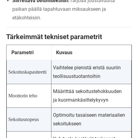
Siirrettävä betonisekoitin:
Tarjoaa joustavuutta
paikan päällä tapahtuvaan miksaukseen ja
etäkohteisiin.
Tärkeimmät tekniset parametrit
Parametri
Kuvaus
Vaihtelee pienistä eristä suuriin
Sekoituskapasiteetti
teollisuustuotantoihin
Määrittää sekoitustehokkuuden
Moottorin teho
ja kuormankäsittelykyvyn
Optimoitu tasaiseen materiaalien
Sekoitusnopeus
sekoitukseen