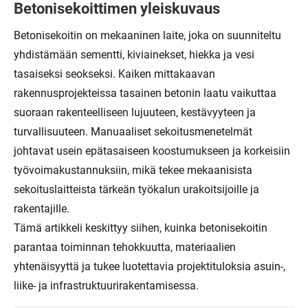
Betonisekoittimen yleiskuvaus
Betonisekoitin on mekaaninen laite, joka on suunniteltu
yhdistämään sementti, kiviainekset, hiekka ja vesi
tasaiseksi seokseksi. Kaiken mittakaavan
rakennusprojekteissa tasainen betonin laatu vaikuttaa
suoraan rakenteelliseen lujuuteen, kestävyyteen ja
turvallisuuteen. Manuaaliset sekoitusmenetelmät
johtavat usein epätasaiseen koostumukseen ja korkeisiin
työvoimakustannuksiin, mikä tekee mekaanisista
sekoituslaitteista tärkeän työkalun urakoitsijoille ja
rakentajille.
Tämä artikkeli keskittyy siihen, kuinka betonisekoitin
parantaa toiminnan tehokkuutta, materiaalien
yhtenäisyyttä ja tukee luotettavia projektituloksia asuin-,
liike- ja infrastruktuurirakentamisessa.