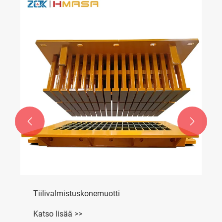


Tiilivalmistuskonemuotti
Katso lisää >>