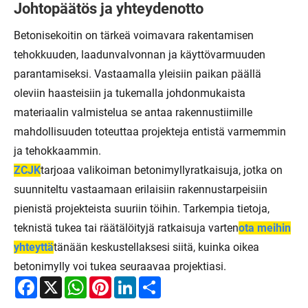
Johtopäätös ja yhteydenotto
Betonisekoitin on tärkeä voimavara rakentamisen
tehokkuuden, laadunvalvonnan ja käyttövarmuuden
parantamiseksi. Vastaamalla yleisiin paikan päällä
oleviin haasteisiin ja tukemalla johdonmukaista
materiaalin valmistelua se antaa rakennustiimille
mahdollisuuden toteuttaa projekteja entistä varmemmin
ja tehokkaammin.
ZCJK
tarjoaa valikoiman betonimyllyratkaisuja, jotka on
suunniteltu vastaamaan erilaisiin rakennustarpeisiin
pienistä projekteista suuriin töihin. Tarkempia tietoja,
teknistä tukea tai räätälöityjä ratkaisuja varten
ota meihin
yhteyttä
tänään keskustellaksesi siitä, kuinka oikea
betonimylly voi tukea seuraavaa projektiasi.
Facebook
X
WhatsApp
Pinterest
LinkedIn
Share