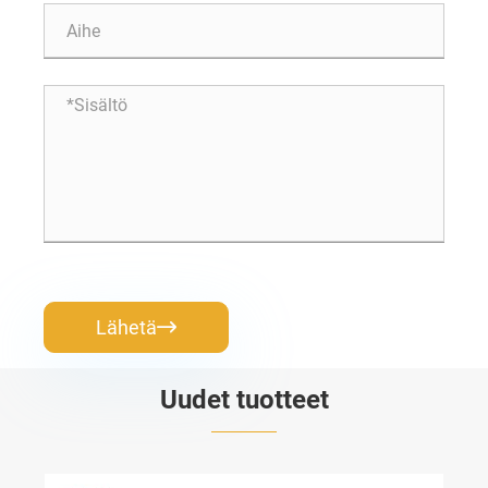
Lähetä

Uudet tuotteet