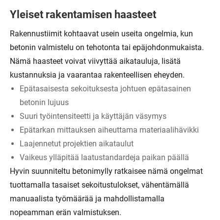
Yleiset rakentamisen haasteet
Rakennustiimit kohtaavat usein useita ongelmia, kun
betonin valmistelu on tehotonta tai epäjohdonmukaista.
Nämä haasteet voivat viivyttää aikatauluja, lisätä
kustannuksia ja vaarantaa rakenteellisen eheyden.
Epätasaisesta sekoituksesta johtuen epätasainen
betonin lujuus
Suuri työintensiteetti ja käyttäjän väsymys
Epätarkan mittauksen aiheuttama materiaalihävikki
Laajennetut projektien aikataulut
Vaikeus ylläpitää laatustandardeja paikan päällä
Hyvin suunniteltu betonimylly ratkaisee nämä ongelmat
tuottamalla tasaiset sekoitustulokset, vähentämällä
manuaalista työmäärää ja mahdollistamalla
nopeamman erän valmistuksen.