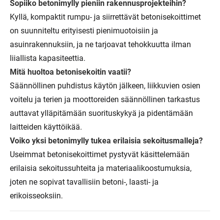
Sopiiko betonimylly pieniin rakennusprojekteihin?
Kyllä, kompaktit rumpu- ja siirrettävät betonisekoittimet
on suunniteltu erityisesti pienimuotoisiin ja
asuinrakennuksiin, ja ne tarjoavat tehokkuutta ilman
liiallista kapasiteettia.
Mitä huoltoa betonisekoitin vaatii?
Säännöllinen puhdistus käytön jälkeen, liikkuvien osien
voitelu ja terien ja moottoreiden säännöllinen tarkastus
auttavat ylläpitämään suorituskykyä ja pidentämään
laitteiden käyttöikää.
Voiko yksi betonimylly tukea erilaisia ​​sekoitusmalleja?
Useimmat betonisekoittimet pystyvät käsittelemään
erilaisia ​​sekoitussuhteita ja materiaalikoostumuksia,
joten ne sopivat tavallisiin betoni-, laasti- ja
erikoisseoksiin.